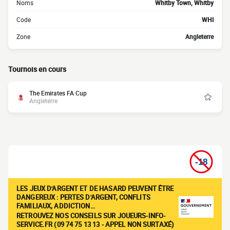
Noms
Whitby Town, Whitby
Code
WHI
Zone
Angleterre
Tournois en cours
The Emirates FA Cup
Angleterre
LES JEUX D'ARGENT ET DE HASARD PEUVENT ÊTRE
DANGEREUX : PERTES D'ARGENT, CONFLITS
FAMILIAUX, ADDICTION…
RETROUVEZ NOS CONSEILS SUR JOUEURS-INFO-
SERVICE.FR (09 74 75 13 13 - APPEL NON SURTAXÉ)