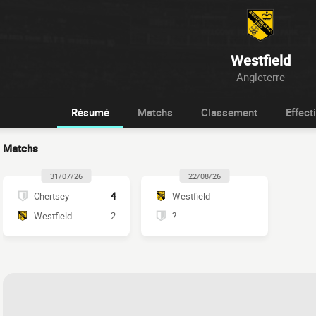
Westfield
Angleterre
Résumé
Matchs
Classement
Effecti
Matchs
31/07/26
22/08/26
Chertsey
4
Westfield
Westfield
2
?