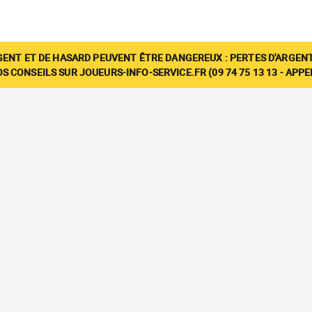
GENT ET DE HASARD PEUVENT ÊTRE DANGEREUX : PERTES D'ARGENT
 CONSEILS SUR JOUEURS-INFO-SERVICE.FR (09 74 75 13 13 - APP