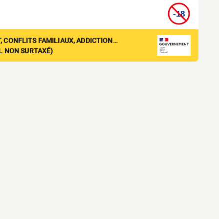
, CONFLITS FAMILIAUX, ADDICTION…
EL NON SURTAXÉ)