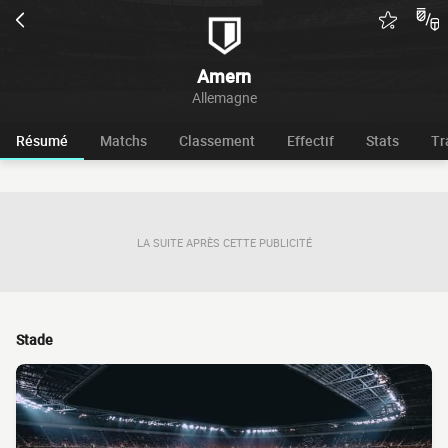
Amern
Allemagne
Résumé
Matchs
Classement
Effectif
Stats
Tr
LA SUITE APRÈS CETTE PUBLICITÉ
Stade