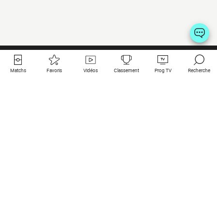
Matchs
Favoris
Vidéos
Classement
Prog TV
Recherche
Liens utiles
Clubs à la une
Tous les matchs
PSG
Matchs en live
Bayern Munich
Derniers résultats
Real Madrid
Matchs à venir
Inter
Match en streaming
Juventus
Contact
Manchester City
Mentions légales
Manchester United
Les amis de Foot Direct
Liverpool
Les guides de Foot Direct