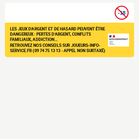
LES JEUX D'ARGENT ET DE HASARD PEUVENT ÊTRE
DANGEREUX : PERTES D'ARGENT, CONFLITS
FAMILIAUX, ADDICTION…
RETROUVEZ NOS CONSEILS SUR JOUEURS-INFO-
SERVICE.FR (09 74 75 13 13 - APPEL NON SURTAXÉ)