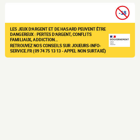
LES JEUX D'ARGENT ET DE HASARD PEUVENT ÊTRE
DANGEREUX : PERTES D'ARGENT, CONFLITS
FAMILIAUX, ADDICTION…
RETROUVEZ NOS CONSEILS SUR JOUEURS-INFO-
SERVICE.FR (09 74 75 13 13 - APPEL NON SURTAXÉ)