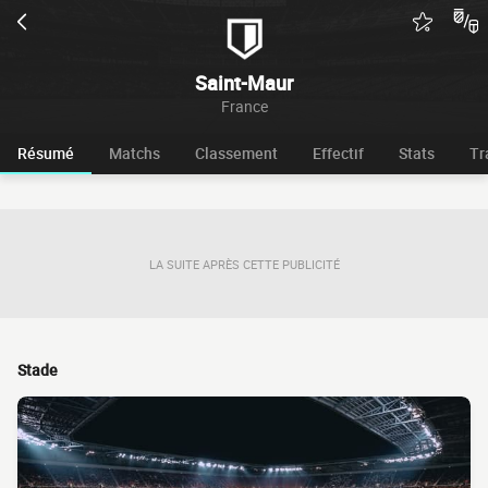
Saint-Maur
France
Résumé
Matchs
Classement
Effectif
Stats
Tr
LA SUITE APRÈS CETTE PUBLICITÉ
Stade