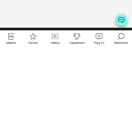
Matchs
Favoris
Vidéos
Classement
Prog TV
Recherche
Liens utiles
Clubs à la une
Tous les matchs
PSG
Matchs en live
Bayern Munich
Derniers résultats
Real Madrid
Matchs à venir
Inter
Match en streaming
Juventus
Contact
Manchester City
Mentions légales
Manchester United
Les amis de Foot Direct
Liverpool
Les guides de Foot Direct