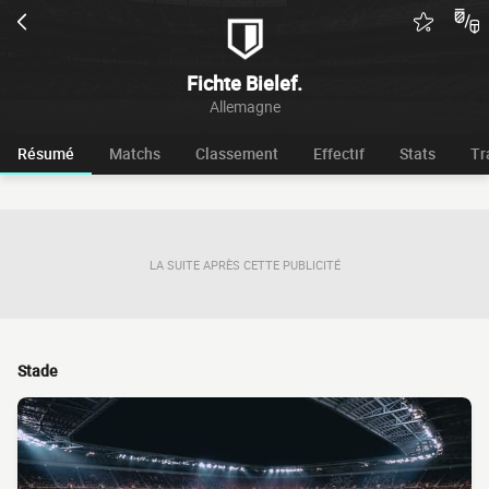
Fichte Bielef.
Allemagne
Résumé
Matchs
Classement
Effectif
Stats
Tr
LA SUITE APRÈS CETTE PUBLICITÉ
Stade