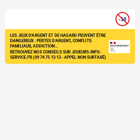
LES JEUX D'ARGENT ET DE HASARD PEUVENT ÊTRE
DANGEREUX : PERTES D'ARGENT, CONFLITS
FAMILIAUX, ADDICTION…
RETROUVEZ NOS CONSEILS SUR JOUEURS-INFO-
SERVICE.FR (09 74 75 13 13 - APPEL NON SURTAXÉ)