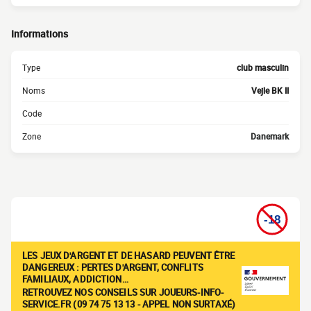
Informations
Type
club masculin
Noms
Vejle BK II
Code
Zone
Danemark
LES JEUX D'ARGENT ET DE HASARD PEUVENT ÊTRE
DANGEREUX : PERTES D'ARGENT, CONFLITS
FAMILIAUX, ADDICTION…
RETROUVEZ NOS CONSEILS SUR JOUEURS-INFO-
SERVICE.FR (09 74 75 13 13 - APPEL NON SURTAXÉ)