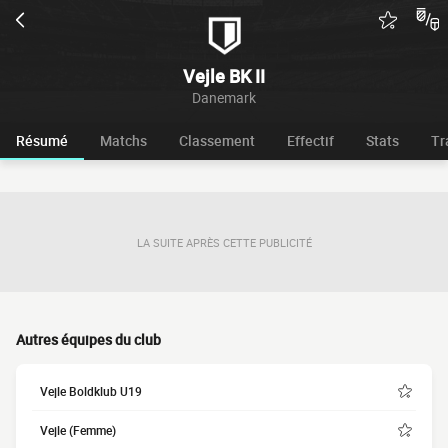
Vejle BK II
Danemark
Résumé
Matchs
Classement
Effectif
Stats
Tr
LA SUITE APRÈS CETTE PUBLICITÉ
Autres équipes du club
Vejle Boldklub U19
Vejle (Femme)