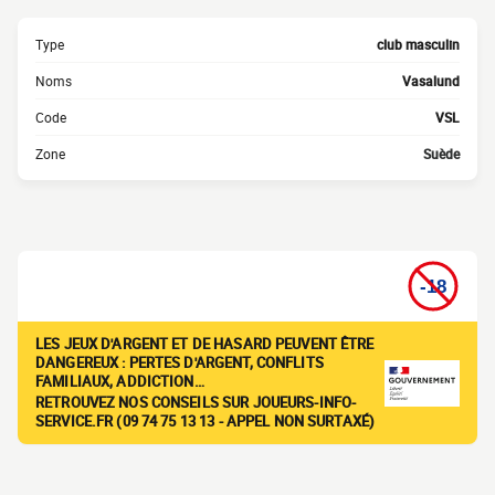
Type
club masculin
Noms
Vasalund
Code
VSL
Zone
Suède
LES JEUX D'ARGENT ET DE HASARD PEUVENT ÊTRE
DANGEREUX : PERTES D'ARGENT, CONFLITS
FAMILIAUX, ADDICTION…
RETROUVEZ NOS CONSEILS SUR JOUEURS-INFO-
SERVICE.FR (09 74 75 13 13 - APPEL NON SURTAXÉ)