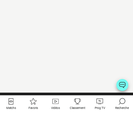
Matchs
Favoris
Vidéos
Classement
Prog TV
Recherche
Liens utiles
Clubs à la une
Tous les matchs
PSG