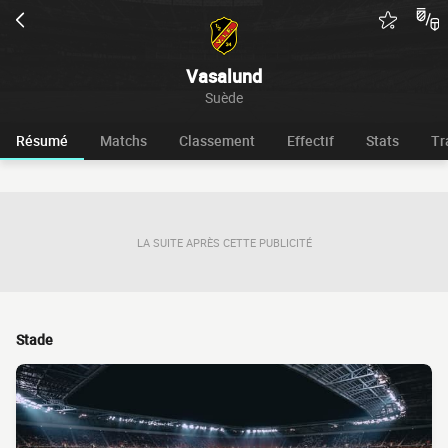
Vasalund
Suède
Résumé
Matchs
Classement
Effectif
Stats
Tr
LA SUITE APRÈS CETTE PUBLICITÉ
Stade