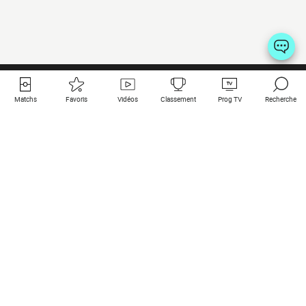
Matchs
Favoris
Vidéos
Classement
Prog TV
Recherche
Liens utiles
Clubs à la une
Tous les matchs
PSG
Matchs en live
Bayern Munich
Derniers résultats
Real Madrid
Matchs à venir
Inter
Match en streaming
Juventus
Contact
Manchester City
Mentions légales
Manchester United
Les amis de Foot Direct
Liverpool
Les guides de Foot Direct