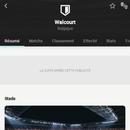
Walcourt
Belgique
Résumé
Matchs
Classement
Effectif
Stats
Tr
LA SUITE APRÈS CETTE PUBLICITÉ
Stade