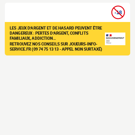
LES JEUX D'ARGENT ET DE HASARD PEUVENT ÊTRE
DANGEREUX : PERTES D'ARGENT, CONFLITS
FAMILIAUX, ADDICTION…
RETROUVEZ NOS CONSEILS SUR JOUEURS-INFO-
SERVICE.FR (09 74 75 13 13 - APPEL NON SURTAXÉ)