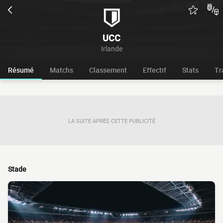
UCC
Irlande
Résumé
Matchs
Classement
Effectif
Stats
Tr
LA SUITE APRÈS CETTE PUBLICITÉ
Stade