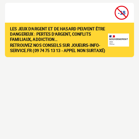
LES JEUX D'ARGENT ET DE HASARD PEUVENT ÊTRE
DANGEREUX : PERTES D'ARGENT, CONFLITS
FAMILIAUX, ADDICTION…
RETROUVEZ NOS CONSEILS SUR JOUEURS-INFO-
SERVICE.FR (09 74 75 13 13 - APPEL NON SURTAXÉ)