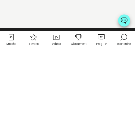
Matchs
Favoris
Vidéos
Classement
Prog TV
Recherche
Liens utiles
Clubs à la une
Tous les matchs
PSG
Matchs en live
Bayern Munich
Derniers résultats
Real Madrid
Matchs à venir
Inter
Match en streaming
Juventus
Contact
Manchester City
Mentions légales
Manchester United
Les amis de Foot Direct
Liverpool
Les guides de Foot Direct