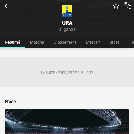
URA
Ouganda
Résumé
Matchs
Classement
Effectif
Stats
Tr
LA SUITE APRÈS CETTE PUBLICITÉ
Stade