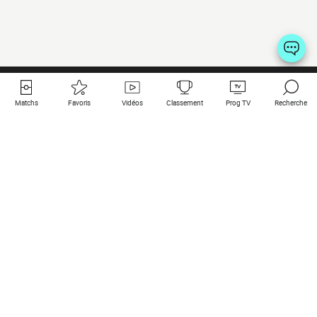
Matchs
Favoris
Vidéos
Classement
Prog TV
Recherche
Liens utiles
Clubs à la une
Tous les matchs
PSG
Matchs en live
Bayern Munich
Derniers résultats
Real Madrid
Matchs à venir
Inter
Match en streaming
Juventus
Contact
Manchester City
Mentions légales
Manchester United
Les amis de Foot Direct
Liverpool
Les guides de Foot Direct