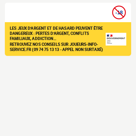
LES JEUX D'ARGENT ET DE HASARD PEUVENT ÊTRE
DANGEREUX : PERTES D'ARGENT, CONFLITS
FAMILIAUX, ADDICTION…
RETROUVEZ NOS CONSEILS SUR JOUEURS-INFO-
SERVICE.FR (09 74 75 13 13 - APPEL NON SURTAXÉ)