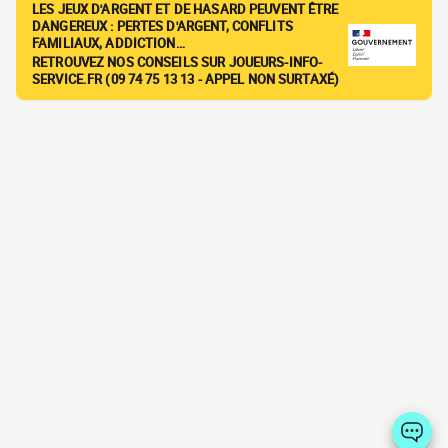
LES JEUX D'ARGENT ET DE HASARD PEUVENT ÊTRE
DANGEREUX : PERTES D'ARGENT, CONFLITS
FAMILIAUX, ADDICTION…
RETROUVEZ NOS CONSEILS SUR JOUEURS-INFO-
SERVICE.FR (09 74 75 13 13 - APPEL NON SURTAXÉ)