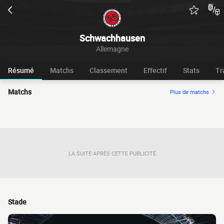
Schwachhausen
Allemagne
Résumé
Matchs
Classement
Effectif
Stats
Tr
Matchs
Plus de matchs
LA SUITE APRÈS CETTE PUBLICITÉ
Stade