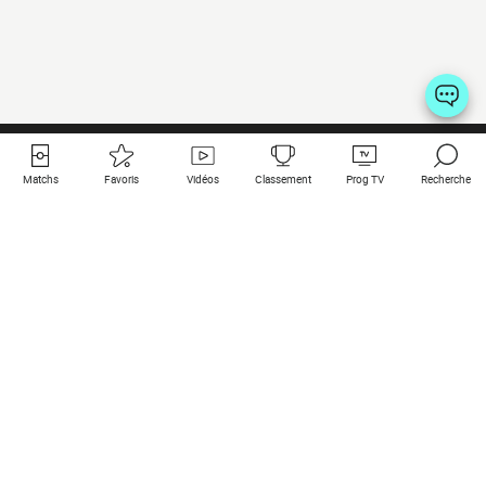
Matchs
Favoris
Vidéos
Classement
Prog TV
Recherche
Liens utiles
Clubs à la une
Tous les matchs
PSG
Matchs en live
Bayern Munich
Derniers résultats
Real Madrid
Matchs à venir
Inter
Match en streaming
Juventus
Contact
Manchester City
Mentions légales
Manchester United
Les amis de Foot Direct
Liverpool
Les guides de Foot Direct