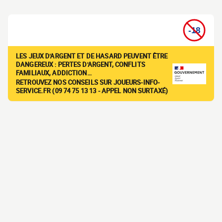
LES JEUX D'ARGENT ET DE HASARD PEUVENT ÊTRE
DANGEREUX : PERTES D'ARGENT, CONFLITS
FAMILIAUX, ADDICTION…
RETROUVEZ NOS CONSEILS SUR JOUEURS-INFO-
SERVICE.FR (09 74 75 13 13 - APPEL NON SURTAXÉ)