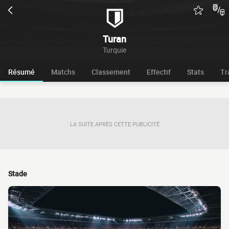
Turan
Turquie
Résumé
Matchs
Classement
Effectif
Stats
Tr
LA SUITE APRÈS CETTE PUBLICITÉ
Stade