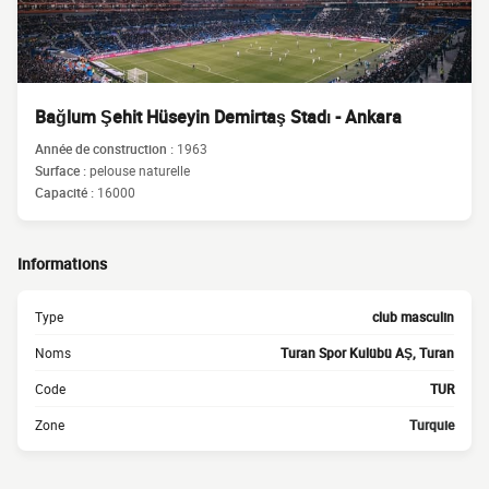
Bağlum Şehit Hüseyin Demirtaş Stadı - Ankara
Année de construction :
1963
Surface :
pelouse naturelle
Capacité :
16000
Informations
Type
club masculin
Noms
Turan Spor Kulübü AŞ, Turan
Code
TUR
Zone
Turquie