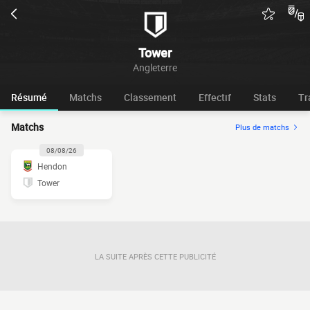
Tower
Angleterre
Résumé
Matchs
Classement
Effectif
Stats
Tr
Matchs
Plus de matchs
08/08/26
Hendon
Tower
LA SUITE APRÈS CETTE PUBLICITÉ