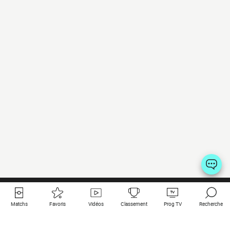
Matchs
Favoris
Vidéos
Classement
Prog TV
Recherche
Liens utiles
Clubs à la une