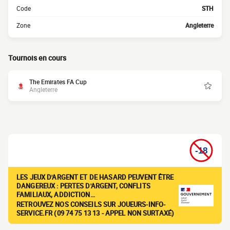
Code
STH
Zone
Angleterre
Tournois en cours
The Emirates FA Cup
Angleterre
LES JEUX D'ARGENT ET DE HASARD PEUVENT ÊTRE
DANGEREUX : PERTES D'ARGENT, CONFLITS
FAMILIAUX, ADDICTION…
RETROUVEZ NOS CONSEILS SUR JOUEURS-INFO-
SERVICE.FR (09 74 75 13 13 - APPEL NON SURTAXÉ)