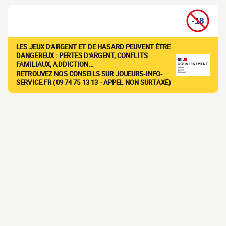
LES JEUX D'ARGENT ET DE HASARD PEUVENT ÊTRE
DANGEREUX : PERTES D'ARGENT, CONFLITS
FAMILIAUX, ADDICTION…
RETROUVEZ NOS CONSEILS SUR JOUEURS-INFO-
SERVICE.FR (09 74 75 13 13 - APPEL NON SURTAXÉ)