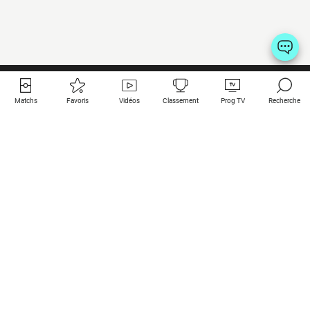
Matchs
Favoris
Vidéos
Classement
Prog TV
Recherche
Liens utiles
Clubs à la une
Tous les matchs
PSG
Matchs en live
Bayern Munich
Derniers résultats
Real Madrid
Matchs à venir
Inter
Match en streaming
Juventus
Contact
Manchester City
Mentions légales
Manchester United
Les amis de Foot Direct
Liverpool
Les guides de Foot Direct