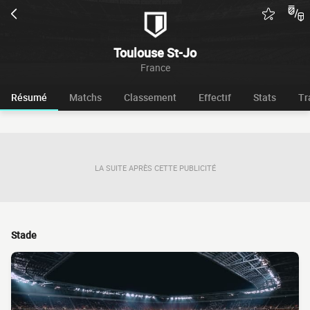
Toulouse St-Jo
France
Résumé
Matchs
Classement
Effectif
Stats
Tr
LA SUITE APRÈS CETTE PUBLICITÉ
Stade