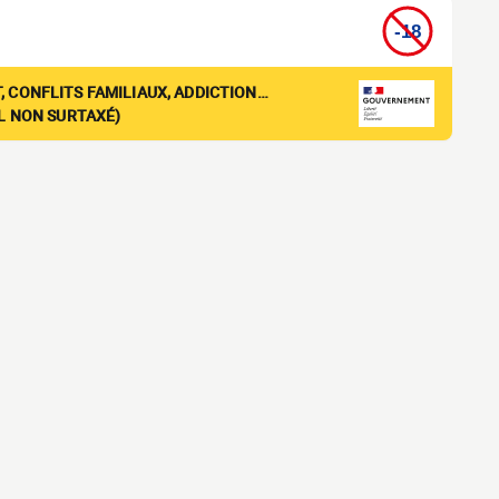
, CONFLITS FAMILIAUX, ADDICTION…
EL NON SURTAXÉ)