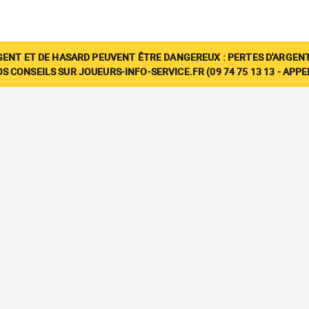
GENT ET DE HASARD PEUVENT ÊTRE DANGEREUX : PERTES D'ARGENT
 CONSEILS SUR JOUEURS-INFO-SERVICE.FR (09 74 75 13 13 - APP