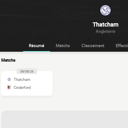
Thatcham
Angleterre
Résumé
Matchs
Classement
Effecti
Matchs
08/08/26
Thatcham
Cinderford