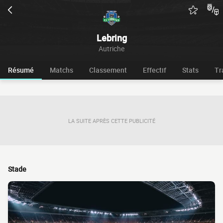
Lebring
Autriche
Résumé
Matchs
Classement
Effectif
Stats
Tr
LA SUITE APRÈS CETTE PUBLICITÉ
Stade