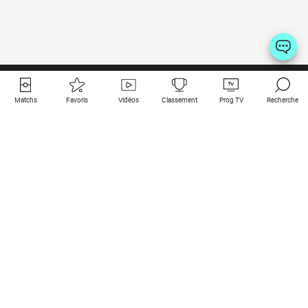
Matchs
Favoris
Vidéos
Classement
Prog TV
Recherche
Liens utiles
Clubs à la une
Tous les matchs
PSG
Matchs en live
Bayern Munich
Derniers résultats
Real Madrid
Matchs à venir
Inter
Match en streaming
Juventus
Contact
Manchester City
Mentions légales
Manchester United
Les amis de Foot Direct
Liverpool
Les guides de Foot Direct