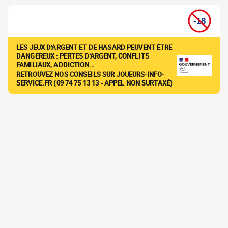
LES JEUX D'ARGENT ET DE HASARD PEUVENT ÊTRE
DANGEREUX : PERTES D'ARGENT, CONFLITS
FAMILIAUX, ADDICTION…
RETROUVEZ NOS CONSEILS SUR JOUEURS-INFO-
SERVICE.FR (09 74 75 13 13 - APPEL NON SURTAXÉ)