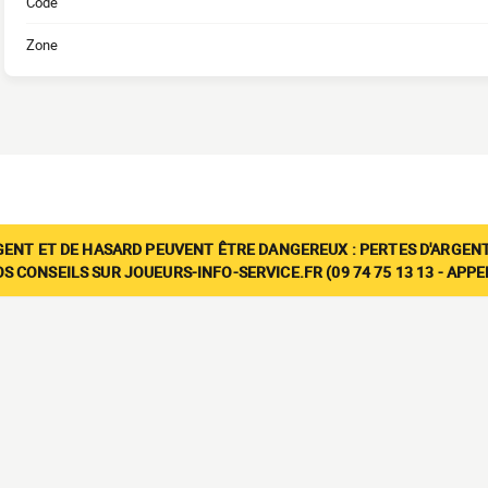
Code
Zone
GENT ET DE HASARD PEUVENT ÊTRE DANGEREUX : PERTES D'ARGENT
 CONSEILS SUR JOUEURS-INFO-SERVICE.FR (09 74 75 13 13 - APP