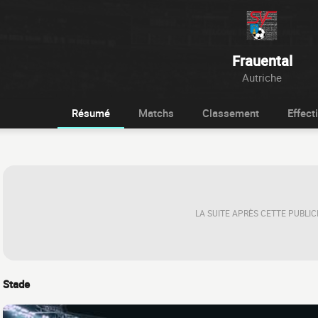
Frauental
Autriche
Résumé
Matchs
Classement
Effecti
LA SUITE APRÈS CETTE PUBLIC
Stade