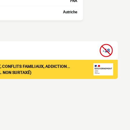
FRA
Autriche
, CONFLITS FAMILIAUX, ADDICTION…
EL NON SURTAXÉ)