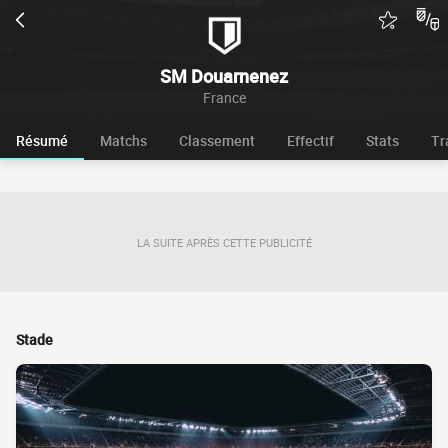
SM Douarnenez
France
Résumé
Matchs
Classement
Effectif
Stats
Tr
LA SUITE APRÈS CETTE PUBLICITÉ
Stade