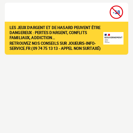
LES JEUX D'ARGENT ET DE HASARD PEUVENT ÊTRE
DANGEREUX : PERTES D'ARGENT, CONFLITS
FAMILIAUX, ADDICTION…
RETROUVEZ NOS CONSEILS SUR JOUEURS-INFO-
SERVICE.FR (09 74 75 13 13 - APPEL NON SURTAXÉ)