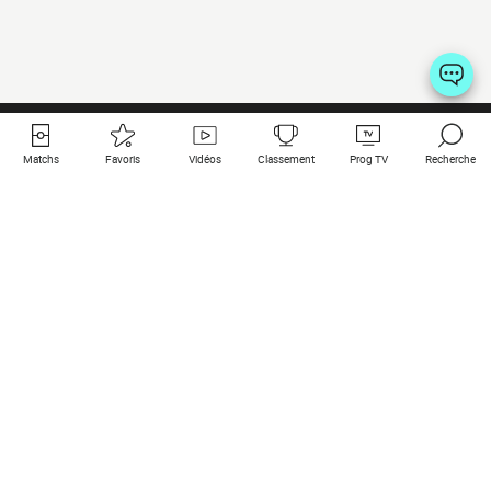
Matchs
Favoris
Vidéos
Classement
Prog TV
Recherche
Liens utiles
Clubs à la une
Tous les matchs
PSG
Matchs en live
Bayern Munich
Derniers résultats
Real Madrid
Matchs à venir
Inter
Match en streaming
Juventus
Contact
Manchester City
Mentions légales
Manchester United
Les amis de Foot Direct
Liverpool
Les guides de Foot Direct