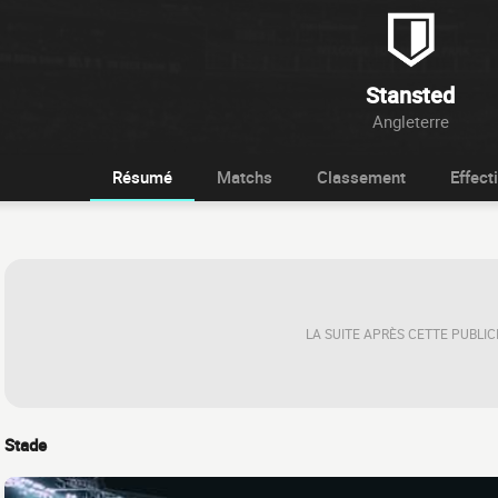
Stansted
Angleterre
Résumé
Matchs
Classement
Effecti
LA SUITE APRÈS CETTE PUBLIC
Stade