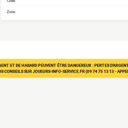
Code
Zone
GENT ET DE HASARD PEUVENT ÊTRE DANGEREUX : PERTES D'ARGENT
 CONSEILS SUR JOUEURS-INFO-SERVICE.FR (09 74 75 13 13 - APP