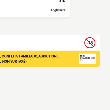
STD
Angleterre
, CONFLITS FAMILIAUX, ADDICTION…
EL NON SURTAXÉ)