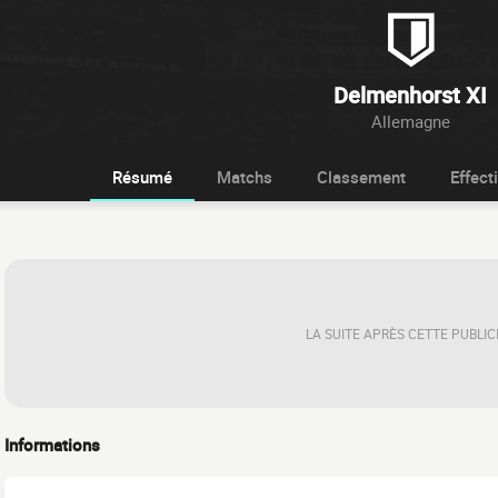
Delmenhorst XI
Allemagne
Résumé
Matchs
Classement
Effecti
LA SUITE APRÈS CETTE PUBLIC
Informations