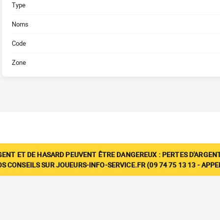
Type
Noms
Code
Zone
GENT ET DE HASARD PEUVENT ÊTRE DANGEREUX : PERTES D'ARGENT
 CONSEILS SUR JOUEURS-INFO-SERVICE.FR (09 74 75 13 13 - APP