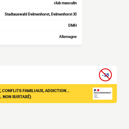
club masculin
Stadtauswahl Delmenhorst, Delmenhorst XI
DMH
Allemagne
, CONFLITS FAMILIAUX, ADDICTION…
EL NON SURTAXÉ)