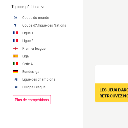
Top compétitions
Coupe du monde
Coupe d'Afrique des Nations
Ligue 1
Ligue 2
Premier league
Liga
Serie A
Bundesliga
Ligue des champions
Europa League
LES JEUX D'AR
RETROUVEZ NOS
Plus de compétitions