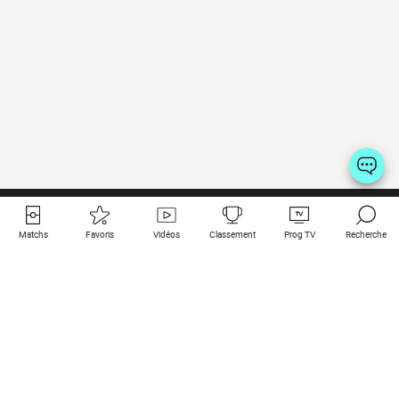
Matchs
Favoris
Vidéos
Classement
Prog TV
Recherche
Liens utiles
Clubs à la une
Tous les matchs
PSG
Matchs en live
Bayern Munich
Derniers résultats
Real Madrid
Matchs à venir
Inter
Match en streaming
Juventus
Contact
Manchester City