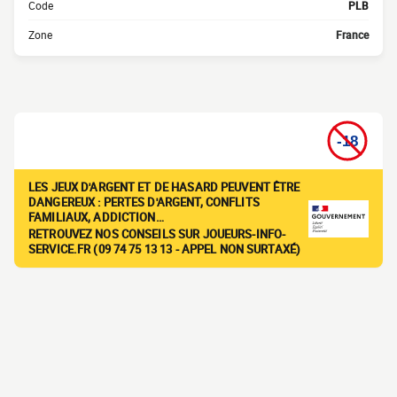
Code
PLB
Zone
France
LES JEUX D'ARGENT ET DE HASARD PEUVENT ÊTRE
DANGEREUX : PERTES D'ARGENT, CONFLITS
FAMILIAUX, ADDICTION…
RETROUVEZ NOS CONSEILS SUR JOUEURS-INFO-
SERVICE.FR (09 74 75 13 13 - APPEL NON SURTAXÉ)