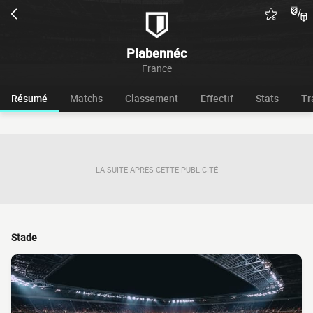
Plabennéc
France
Résumé
Matchs
Classement
Effectif
Stats
Tr
LA SUITE APRÈS CETTE PUBLICITÉ
Stade