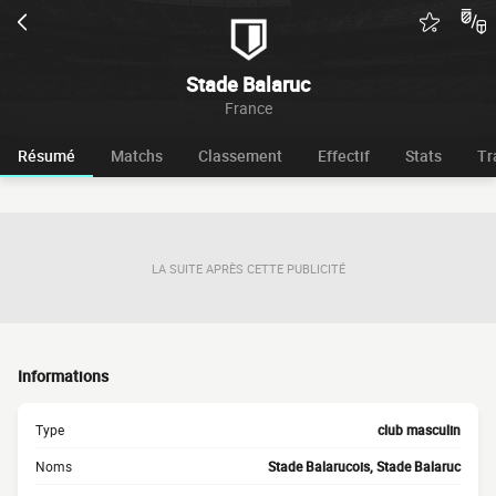
Stade Balaruc
France
Résumé
Matchs
Classement
Effectif
Stats
Tr
LA SUITE APRÈS CETTE PUBLICITÉ
Informations
Type
club masculin
Noms
Stade Balarucois, Stade Balaruc