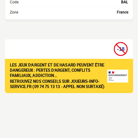
Code
BAL
Zone
France
LES JEUX D'ARGENT ET DE HASARD PEUVENT ÊTRE
DANGEREUX : PERTES D'ARGENT, CONFLITS
FAMILIAUX, ADDICTION…
RETROUVEZ NOS CONSEILS SUR JOUEURS-INFO-
SERVICE.FR (09 74 75 13 13 - APPEL NON SURTAXÉ)