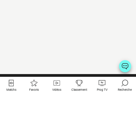
Matchs
Favoris
Vidéos
Classement
Prog TV
Recherche
Liens utiles
Clubs à la une
Tous les matchs
PSG
Matchs en live
Bayern Munich
Derniers résultats
Real Madrid
Matchs à venir
Inter
Match en streaming
Juventus