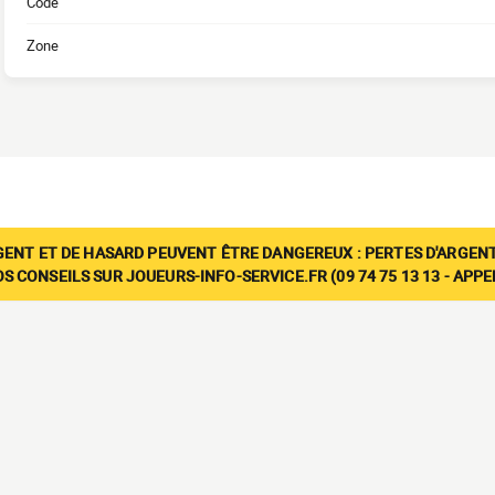
Code
Zone
GENT ET DE HASARD PEUVENT ÊTRE DANGEREUX : PERTES D'ARGENT
 CONSEILS SUR JOUEURS-INFO-SERVICE.FR (09 74 75 13 13 - APP