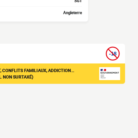
SGT
Angleterre
, CONFLITS FAMILIAUX, ADDICTION…
EL NON SURTAXÉ)