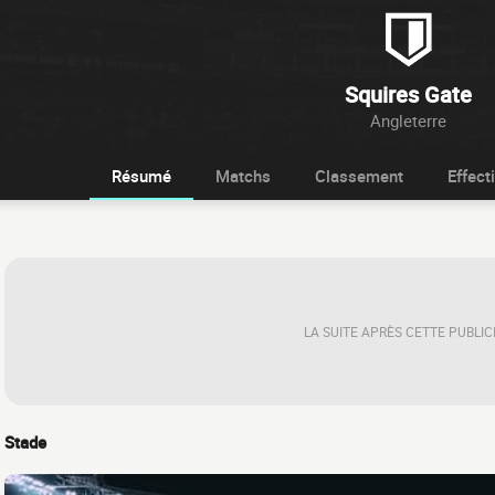
Squires Gate
Angleterre
Résumé
Matchs
Classement
Effecti
LA SUITE APRÈS CETTE PUBLIC
Stade