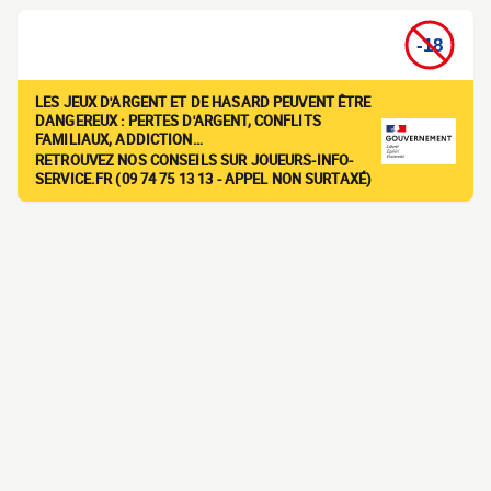
LES JEUX D'ARGENT ET DE HASARD PEUVENT ÊTRE
DANGEREUX : PERTES D'ARGENT, CONFLITS
FAMILIAUX, ADDICTION…
RETROUVEZ NOS CONSEILS SUR JOUEURS-INFO-
SERVICE.FR (09 74 75 13 13 - APPEL NON SURTAXÉ)