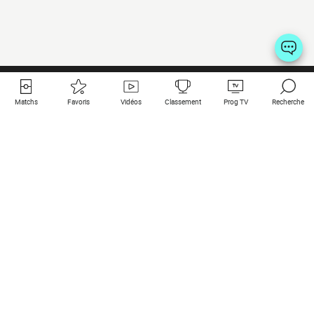
Matchs
Favoris
Vidéos
Classement
Prog TV
Recherche
Liens utiles
Clubs à la une
Tous les matchs
PSG
Matchs en live
Bayern Munich
Derniers résultats
Real Madrid
Matchs à venir
Inter
Match en streaming
Juventus
Contact
Manchester City
Mentions légales
Manchester United
Les amis de Foot Direct
Liverpool
Les guides de Foot Direct