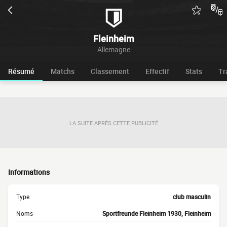
Fleinheim
Allemagne
Résumé
Matchs
Classement
Effectif
Stats
Tr
LA SUITE APRÈS CETTE PUBLICITÉ
Informations
Type
club masculin
Noms
Sportfreunde Fleinheim 1930, Fleinheim