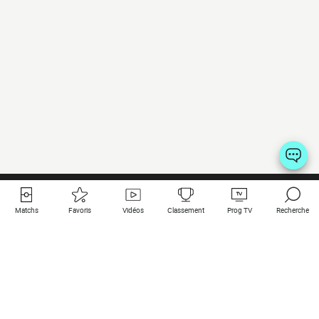
Matchs
Favoris
Vidéos
Classement
Prog TV
Recherche
Liens utiles
Clubs à la une
Tous les matchs
PSG
Matchs en live
Bayern Munich
Derniers résultats
Real Madrid
Matchs à venir
Inter
Match en streaming
Juventus