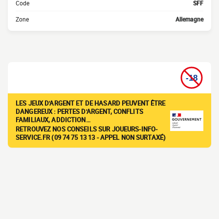
Code
SFF
Zone
Allemagne
LES JEUX D'ARGENT ET DE HASARD PEUVENT ÊTRE
DANGEREUX : PERTES D'ARGENT, CONFLITS
FAMILIAUX, ADDICTION…
RETROUVEZ NOS CONSEILS SUR JOUEURS-INFO-
SERVICE.FR (09 74 75 13 13 - APPEL NON SURTAXÉ)