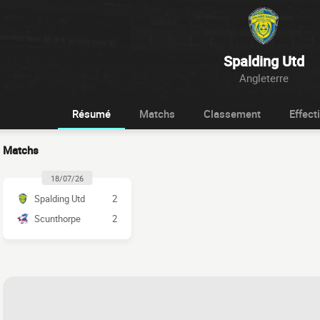
Spalding Utd
Angleterre
Résumé
Matchs
Classement
Effecti
Matchs
18/07/26
Spalding Utd
2
Scunthorpe
2