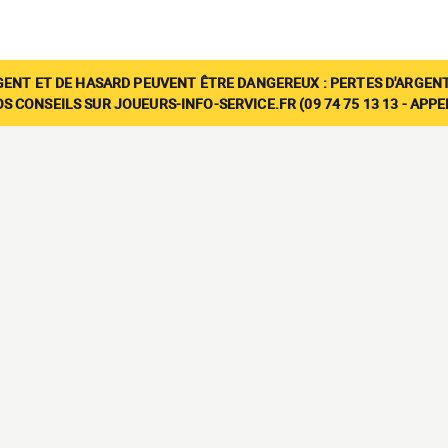
GENT ET DE HASARD PEUVENT ÊTRE DANGEREUX : PERTES D'ARGENT
 CONSEILS SUR JOUEURS-INFO-SERVICE.FR (09 74 75 13 13 - APP