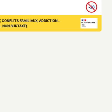
, CONFLITS FAMILIAUX, ADDICTION…
EL NON SURTAXÉ)