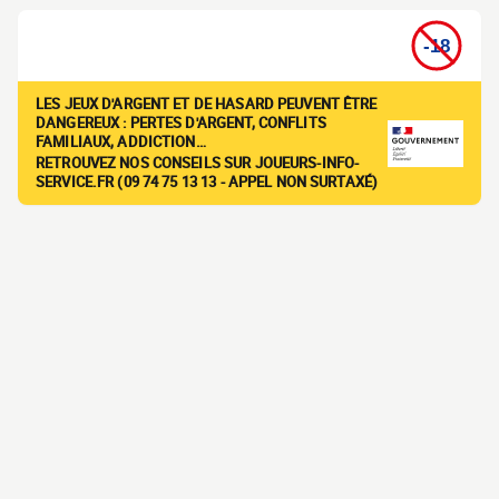
LES JEUX D'ARGENT ET DE HASARD PEUVENT ÊTRE
DANGEREUX : PERTES D'ARGENT, CONFLITS
FAMILIAUX, ADDICTION…
RETROUVEZ NOS CONSEILS SUR JOUEURS-INFO-
SERVICE.FR (09 74 75 13 13 - APPEL NON SURTAXÉ)