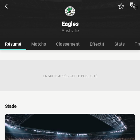
Eagles
Australie
Résumé
Matchs
Classement
Effectif
Stats
Tr
LA SUITE APRÈS CETTE PUBLICITÉ
Stade