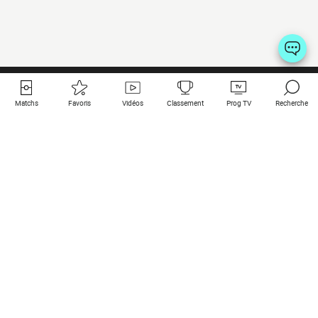
Matchs
Favoris
Vidéos
Classement
Prog TV
Recherche
Liens utiles
Clubs à la une
Tous les matchs
PSG
Matchs en live
Bayern Munich
Derniers résultats
Real Madrid
Matchs à venir
Inter
Match en streaming
Juventus
Contact
Manchester City
Mentions légales
Manchester United
Les amis de Foot Direct
Liverpool
Les guides de Foot Direct