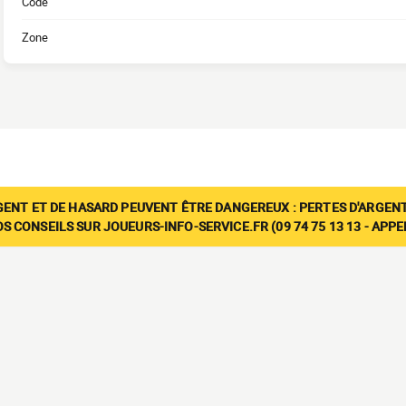
Code
Zone
GENT ET DE HASARD PEUVENT ÊTRE DANGEREUX : PERTES D'ARGENT
 CONSEILS SUR JOUEURS-INFO-SERVICE.FR (09 74 75 13 13 - APP