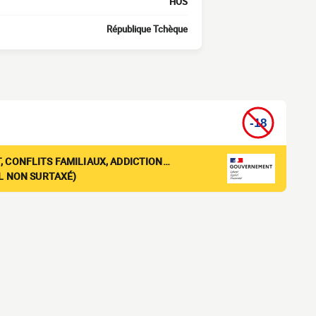
HOS
République Tchèque
, CONFLITS FAMILIAUX, ADDICTION…
EL NON SURTAXÉ)