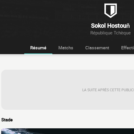
Sokol Hostouň
République Tchèque
Résumé
Matchs
Classement
Effecti
LA SUITE APRÈS CETTE PUBLIC
Stade