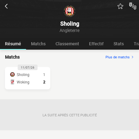
Sholing
Angleterre
Résumé
Matchs
Classement
Effectif
Stats
Tr
Matchs
Plus de matchs
11/07/26
Sholing
1
Woking
2
LA SUITE APRÈS CETTE PUBLICITÉ