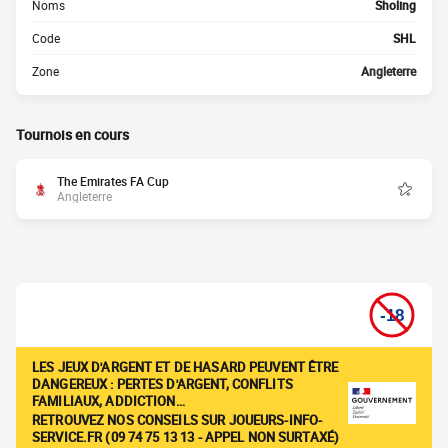
Noms
Sholing
Code
SHL
Zone
Angleterre
Tournois en cours
The Emirates FA Cup
Angleterre
LES JEUX D'ARGENT ET DE HASARD PEUVENT ÊTRE
DANGEREUX : PERTES D'ARGENT, CONFLITS
FAMILIAUX, ADDICTION…
RETROUVEZ NOS CONSEILS SUR JOUEURS-INFO-
SERVICE.FR (09 74 75 13 13 - APPEL NON SURTAXÉ)