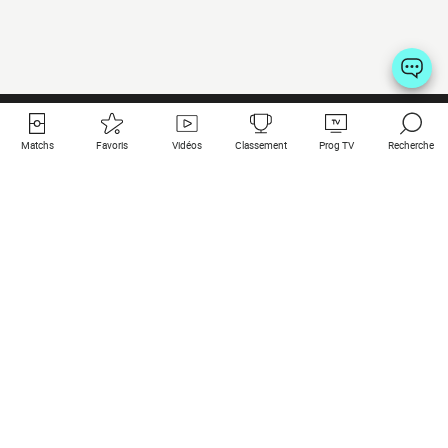
Matchs
Favoris
Vidéos
Classement
Prog TV
Recherche
Liens utiles
Clubs à la une
Tous les matchs
PSG
Matchs en live
Bayern Munich
Derniers résultats
Real Madrid
Matchs à venir
Inter
Match en streaming
Juventus
Contact
Manchester City
Mentions légales
Manchester United
Les amis de Foot Direct
Liverpool
Les guides de Foot Direct