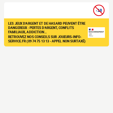
LES JEUX D'ARGENT ET DE HASARD PEUVENT ÊTRE
DANGEREUX : PERTES D'ARGENT, CONFLITS
FAMILIAUX, ADDICTION…
RETROUVEZ NOS CONSEILS SUR JOUEURS-INFO-
SERVICE.FR (09 74 75 13 13 - APPEL NON SURTAXÉ)