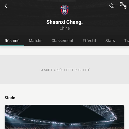
Shaanxi Chang.
Chine
Résumé
Matchs
Classement
Effectif
Stats
Tr
LA SUITE APRÈS CETTE PUBLICITÉ
Stade