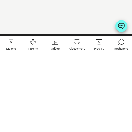
Matchs
Favoris
Vidéos
Classement
Prog TV
Recherche
Liens utiles
Clubs à la une
Tous les matchs
PSG
Matchs en live
Bayern Munich
Derniers résultats
Real Madrid
Matchs à venir
Inter
Match en streaming
Juventus
Contact
Manchester City
Mentions légales
Manchester United
Les amis de Foot Direct
Liverpool
Les guides de Foot Direct