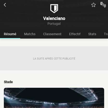
Valenciano
Portugal
Résumé
Matchs
Classement
Effectif
Stats
Tr
LA SUITE APRÈS CETTE PUBLICITÉ
Stade