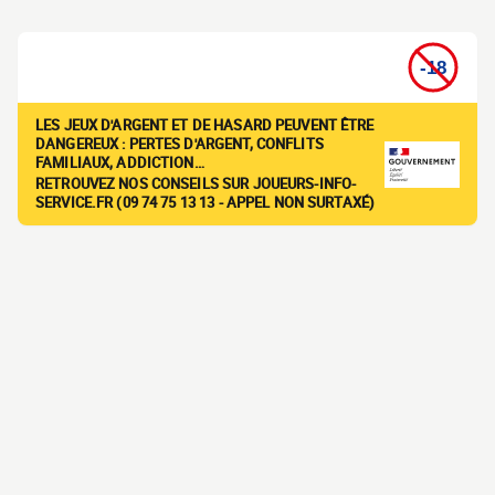
LES JEUX D'ARGENT ET DE HASARD PEUVENT ÊTRE
DANGEREUX : PERTES D'ARGENT, CONFLITS
FAMILIAUX, ADDICTION…
RETROUVEZ NOS CONSEILS SUR JOUEURS-INFO-
SERVICE.FR (09 74 75 13 13 - APPEL NON SURTAXÉ)