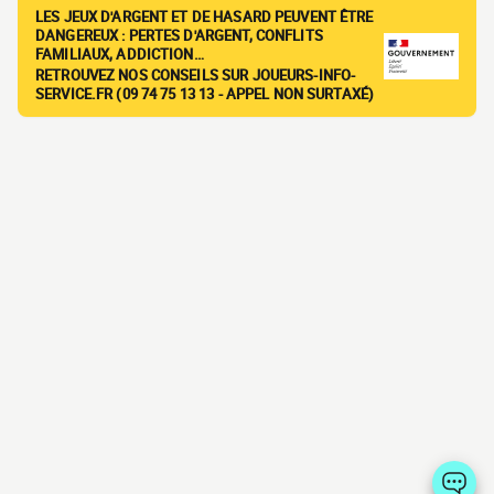
LES JEUX D'ARGENT ET DE HASARD PEUVENT ÊTRE
DANGEREUX : PERTES D'ARGENT, CONFLITS
FAMILIAUX, ADDICTION…
RETROUVEZ NOS CONSEILS SUR JOUEURS-INFO-
SERVICE.FR (09 74 75 13 13 - APPEL NON SURTAXÉ)