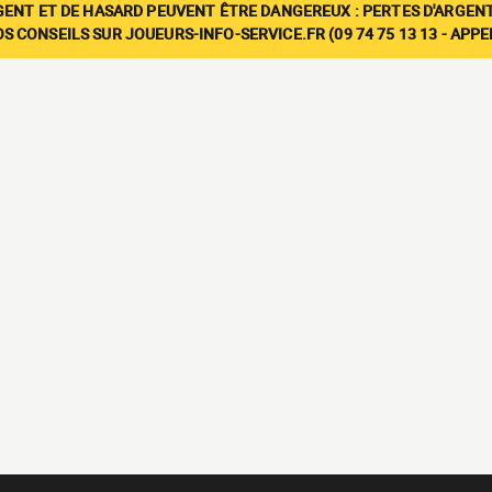
GENT ET DE HASARD PEUVENT ÊTRE DANGEREUX : PERTES D'ARGENT
 CONSEILS SUR JOUEURS-INFO-SERVICE.FR (09 74 75 13 13 - APP