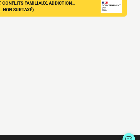
, CONFLITS FAMILIAUX, ADDICTION…
EL NON SURTAXÉ)