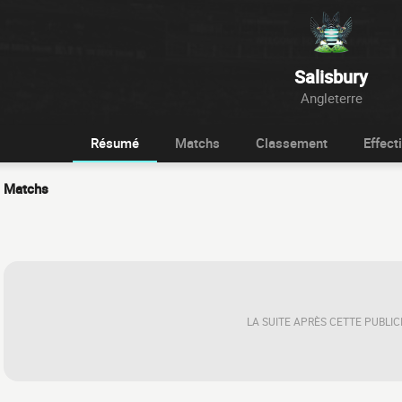
Salisbury
Angleterre
Résumé
Matchs
Classement
Effecti
Matchs
LA SUITE APRÈS CETTE PUBLIC