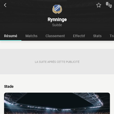
Rynninge
Suède
Résumé
Matchs
Classement
Effectif
Stats
Tr
LA SUITE APRÈS CETTE PUBLICITÉ
Stade