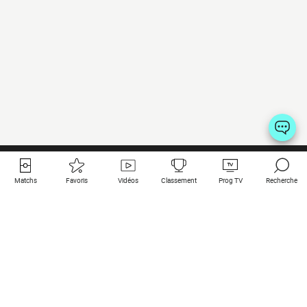
Matchs
Favoris
Vidéos
Classement
Prog TV
Recherche
Liens utiles
Clubs à la une
Tous les matchs
PSG
Matchs en live
Bayern Munich
Derniers résultats
Real Madrid
Matchs à venir
Inter
Match en streaming
Juventus
Contact
Manchester City