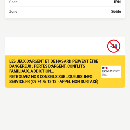
Code
RYN
Zone
Suède
LES JEUX D'ARGENT ET DE HASARD PEUVENT ÊTRE
DANGEREUX : PERTES D'ARGENT, CONFLITS
FAMILIAUX, ADDICTION…
RETROUVEZ NOS CONSEILS SUR JOUEURS-INFO-
SERVICE.FR (09 74 75 13 13 - APPEL NON SURTAXÉ)