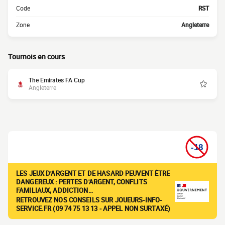
Code
RST
Zone
Angleterre
Tournois en cours
The Emirates FA Cup
Angleterre
LES JEUX D'ARGENT ET DE HASARD PEUVENT ÊTRE
DANGEREUX : PERTES D'ARGENT, CONFLITS
FAMILIAUX, ADDICTION…
RETROUVEZ NOS CONSEILS SUR JOUEURS-INFO-
SERVICE.FR (09 74 75 13 13 - APPEL NON SURTAXÉ)