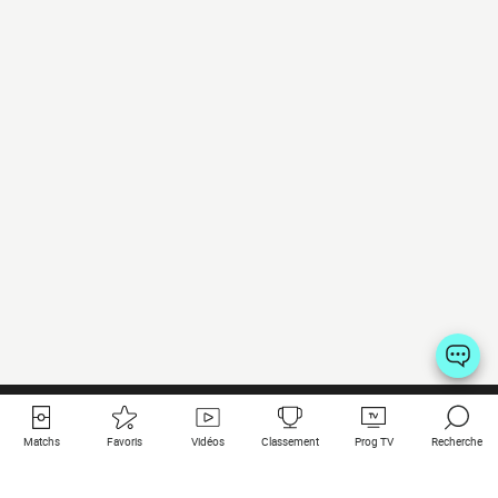
Matchs
Favoris
Vidéos
Classement
Prog TV
Recherche
Liens utiles
Clubs à la une