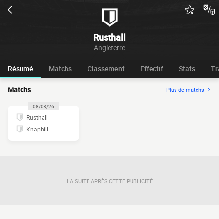
Rusthall
Angleterre
Résumé
Matchs
Classement
Effectif
Stats
Tr
Matchs
Plus de matchs
08/08/26
Rusthall
Knaphill
LA SUITE APRÈS CETTE PUBLICITÉ