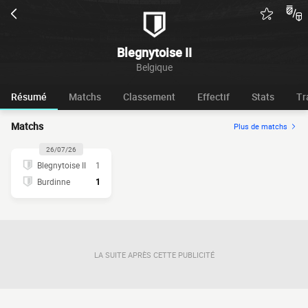
Blegnytoise II
Belgique
Résumé
Matchs
Classement
Effectif
Stats
Tr
Matchs
Plus de matchs
26/07/26
Blegnytoise II
1
Burdinne
1
LA SUITE APRÈS CETTE PUBLICITÉ