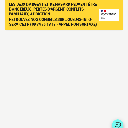
LES JEUX D'ARGENT ET DE HASARD PEUVENT ÊTRE
DANGEREUX : PERTES D'ARGENT, CONFLITS
FAMILIAUX, ADDICTION…
RETROUVEZ NOS CONSEILS SUR JOUEURS-INFO-
SERVICE.FR (09 74 75 13 13 - APPEL NON SURTAXÉ)