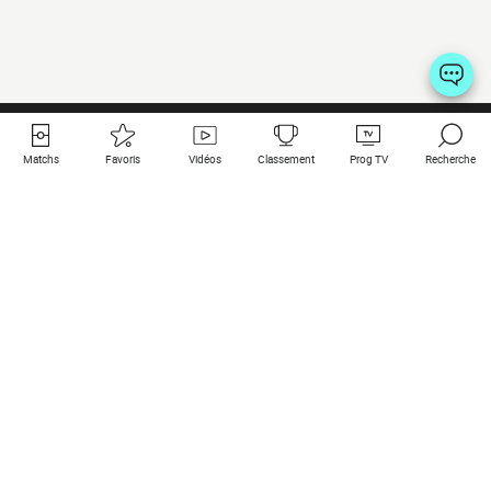
Matchs
Favoris
Vidéos
Classement
Prog TV
Recherche
Liens utiles
Clubs à la une
Tous les matchs
PSG
Matchs en live
Bayern Munich
Derniers résultats
Real Madrid
Matchs à venir
Inter
Match en streaming
Juventus
Contact
Manchester City
Mentions légales
Manchester United
Les amis de Foot Direct
Liverpool
Les guides de Foot Direct