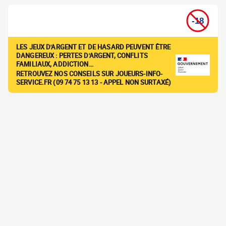
LES JEUX D'ARGENT ET DE HASARD PEUVENT ÊTRE
DANGEREUX : PERTES D'ARGENT, CONFLITS
FAMILIAUX, ADDICTION…
RETROUVEZ NOS CONSEILS SUR JOUEURS-INFO-
SERVICE.FR (09 74 75 13 13 - APPEL NON SURTAXÉ)