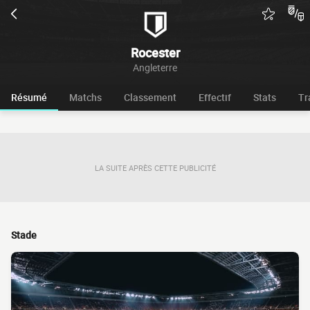
Rocester
Angleterre
Résumé
Matchs
Classement
Effectif
Stats
Tr
LA SUITE APRÈS CETTE PUBLICITÉ
Stade