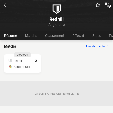
Redhill
Angleterre
Résumé
Matchs
Classement
Effectif
Stats
Tr
Matchs
Plus de matchs
08/08/26
Redhill
2
Ashford Utd
1
LA SUITE APRÈS CETTE PUBLICITÉ