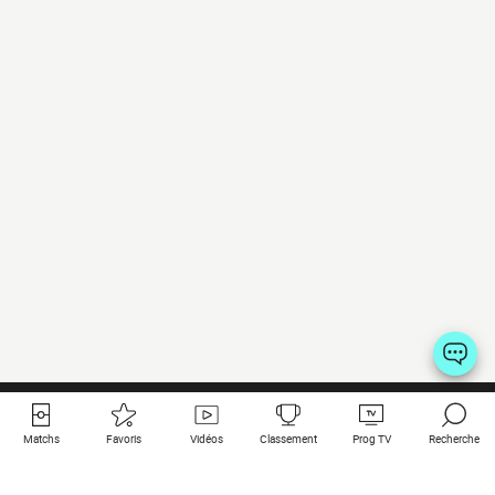
Matchs
Favoris
Vidéos
Classement
Prog TV
Recherche
Liens utiles
Clubs à la une