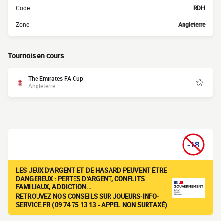
Code
RDH
Zone
Angleterre
Tournois en cours
The Emirates FA Cup
Angleterre
LES JEUX D'ARGENT ET DE HASARD PEUVENT ÊTRE
DANGEREUX : PERTES D'ARGENT, CONFLITS
FAMILIAUX, ADDICTION…
RETROUVEZ NOS CONSEILS SUR JOUEURS-INFO-
SERVICE.FR (09 74 75 13 13 - APPEL NON SURTAXÉ)