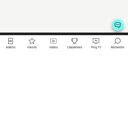
Matchs
Favoris
Vidéos
Classement
Prog TV
Recherche
Liens utiles
Clubs à la une
Tous les matchs
PSG
Matchs en live
Bayern Munich
Derniers résultats
Real Madrid
Matchs à venir
Inter
Match en streaming
Juventus
Contact
Manchester City
Mentions légales
Manchester United
Les amis de Foot Direct
Liverpool
Les guides de Foot Direct