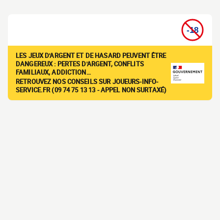
LES JEUX D'ARGENT ET DE HASARD PEUVENT ÊTRE
DANGEREUX : PERTES D'ARGENT, CONFLITS
FAMILIAUX, ADDICTION…
RETROUVEZ NOS CONSEILS SUR JOUEURS-INFO-
SERVICE.FR (09 74 75 13 13 - APPEL NON SURTAXÉ)