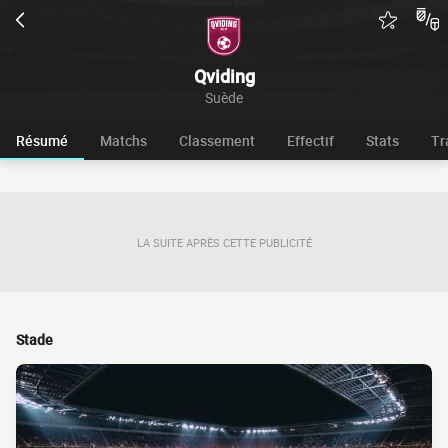
Qviding
Suède
Résumé
Matchs
Classement
Effectif
Stats
Tr
LA SUITE APRÈS CETTE PUBLICITÉ
Stade