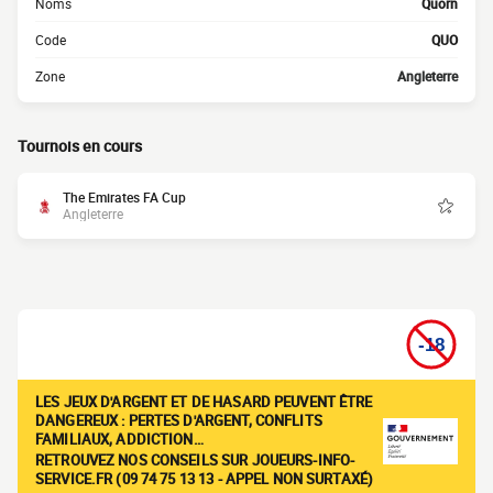
Noms
Quorn
Code
QUO
Zone
Angleterre
Tournois en cours
The Emirates FA Cup
Angleterre
LES JEUX D'ARGENT ET DE HASARD PEUVENT ÊTRE
DANGEREUX : PERTES D'ARGENT, CONFLITS
FAMILIAUX, ADDICTION…
RETROUVEZ NOS CONSEILS SUR JOUEURS-INFO-
SERVICE.FR (09 74 75 13 13 - APPEL NON SURTAXÉ)