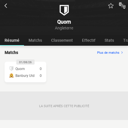
Quorn
Angleterre
Résumé
Matchs
Classement
Effectif
Stats
Tr
Matchs
Plus de matchs
01/08/26
Quorn
0
Banbury Utd
0
LA SUITE APRÈS CETTE PUBLICITÉ