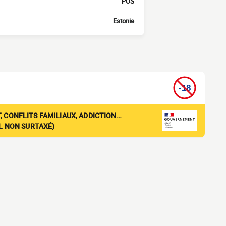
POS
Estonie
, CONFLITS FAMILIAUX, ADDICTION…
EL NON SURTAXÉ)