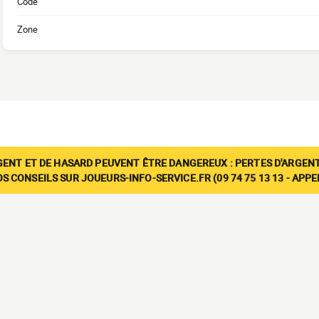
Code
Zone
GENT ET DE HASARD PEUVENT ÊTRE DANGEREUX : PERTES D'ARGENT
 CONSEILS SUR JOUEURS-INFO-SERVICE.FR (09 74 75 13 13 - APP