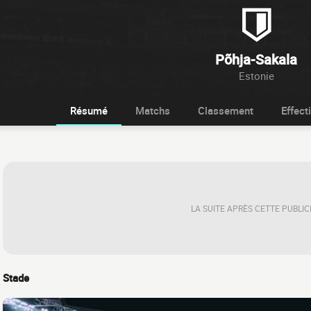
Põhja-Sakala
Estonie
Résumé
Matchs
Classement
Effecti
LA SUITE APRÈS CETTE PUBLIC
Stade