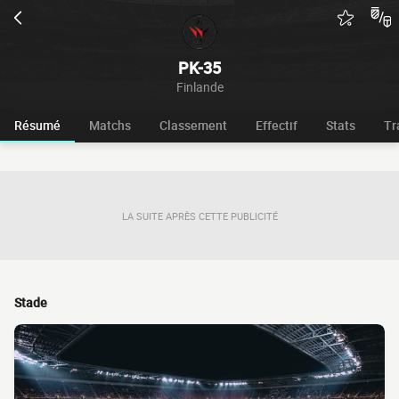
PK-35
Finlande
Résumé
Matchs
Classement
Effectif
Stats
Tr
LA SUITE APRÈS CETTE PUBLICITÉ
Stade