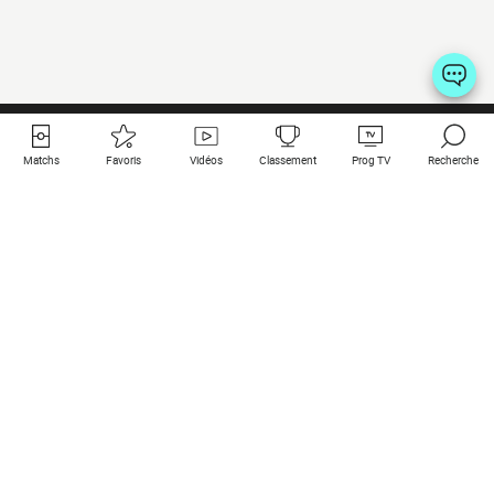
Matchs
Favoris
Vidéos
Classement
Prog TV
Recherche
Liens utiles
Clubs à la une
Tous les matchs
PSG
Matchs en live
Bayern Munich
Derniers résultats
Real Madrid
Matchs à venir
Inter
Match en streaming
Juventus
Contact
Manchester City
Mentions légales
Manchester United
Les amis de Foot Direct
Liverpool
Les guides de Foot Direct