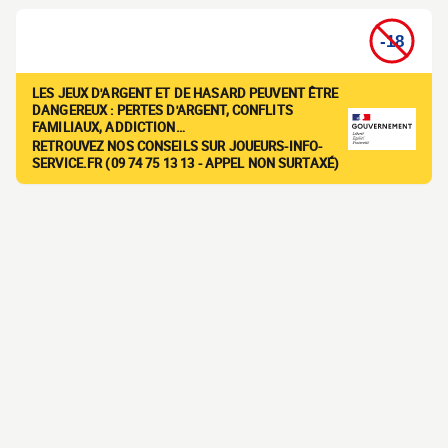
LES JEUX D'ARGENT ET DE HASARD PEUVENT ÊTRE
DANGEREUX : PERTES D'ARGENT, CONFLITS
FAMILIAUX, ADDICTION…
RETROUVEZ NOS CONSEILS SUR JOUEURS-INFO-
SERVICE.FR (09 74 75 13 13 - APPEL NON SURTAXÉ)