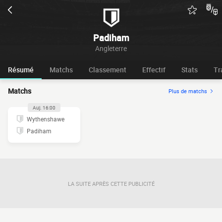
Padiham
Angleterre
Résumé
Matchs
Classement
Effectif
Stats
Tr
Matchs
Plus de matchs
Auj. 16:00
Wythenshawe
Padiham
LA SUITE APRÈS CETTE PUBLICITÉ