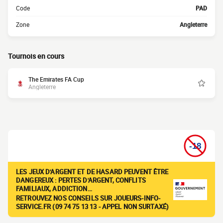
Code
PAD
Zone
Angleterre
Tournois en cours
The Emirates FA Cup
Angleterre
LES JEUX D'ARGENT ET DE HASARD PEUVENT ÊTRE
DANGEREUX : PERTES D'ARGENT, CONFLITS
FAMILIAUX, ADDICTION…
RETROUVEZ NOS CONSEILS SUR JOUEURS-INFO-
SERVICE.FR (09 74 75 13 13 - APPEL NON SURTAXÉ)