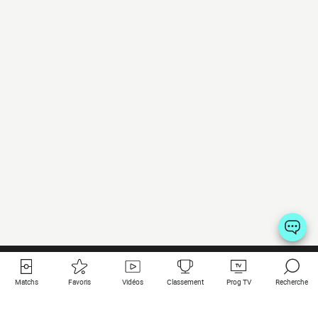
Matchs
Favoris
Vidéos
Classement
Prog TV
Recherche
Liens utiles
Clubs à la une