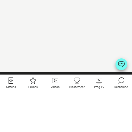
Matchs
Favoris
Vidéos
Classement
Prog TV
Recherche
Liens utiles
Clubs à la une
Tous les matchs
PSG
Matchs en live
Bayern Munich
Derniers résultats
Real Madrid
Matchs à venir
Inter
Match en streaming
Juventus