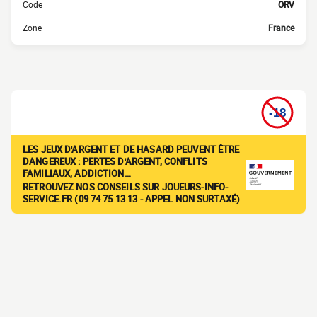
Code
ORV
Zone
France
LES JEUX D'ARGENT ET DE HASARD PEUVENT ÊTRE
DANGEREUX : PERTES D'ARGENT, CONFLITS
FAMILIAUX, ADDICTION…
RETROUVEZ NOS CONSEILS SUR JOUEURS-INFO-
SERVICE.FR (09 74 75 13 13 - APPEL NON SURTAXÉ)