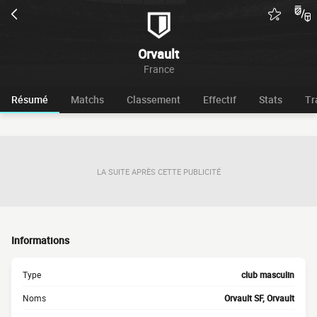
Orvault
France
Résumé
Matchs
Classement
Effectif
Stats
Tr
LA SUITE APRÈS CETTE PUBLICITÉ
Informations
Type
club masculin
Noms
Orvault SF, Orvault