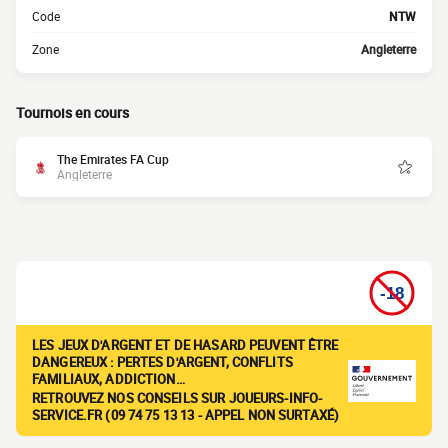
Code
NTW
Zone
Angleterre
Tournois en cours
The Emirates FA Cup
Angleterre
LES JEUX D'ARGENT ET DE HASARD PEUVENT ÊTRE
DANGEREUX : PERTES D'ARGENT, CONFLITS
FAMILIAUX, ADDICTION…
RETROUVEZ NOS CONSEILS SUR JOUEURS-INFO-
SERVICE.FR (09 74 75 13 13 - APPEL NON SURTAXÉ)