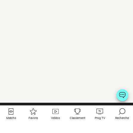
Matchs
Favoris
Vidéos
Classement
Prog TV
Recherche
Liens utiles
Clubs à la une