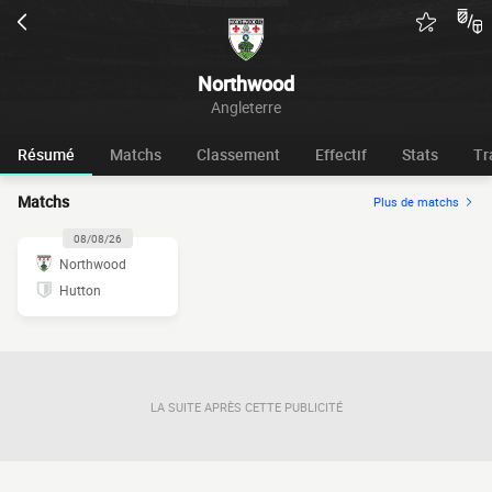
Northwood
Angleterre
Résumé
Matchs
Classement
Effectif
Stats
Tr
Matchs
Plus de matchs
08/08/26
Northwood
Hutton
LA SUITE APRÈS CETTE PUBLICITÉ