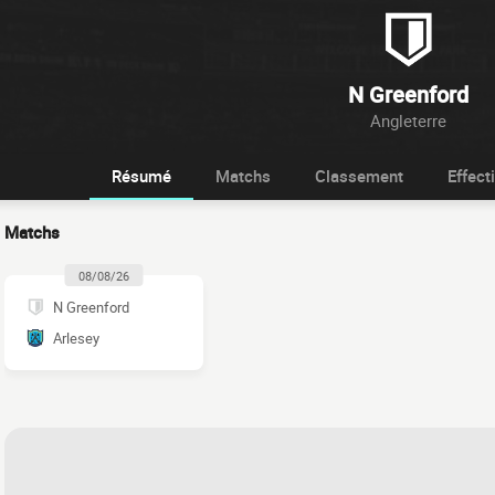
N Greenford
Angleterre
Résumé
Matchs
Classement
Effecti
Matchs
08/08/26
N Greenford
Arlesey