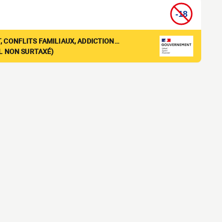
, CONFLITS FAMILIAUX, ADDICTION…
EL NON SURTAXÉ)