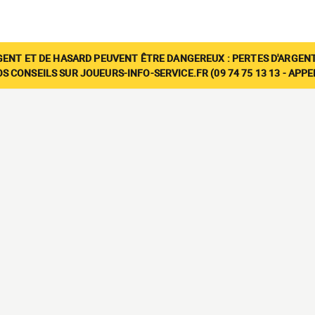
GENT ET DE HASARD PEUVENT ÊTRE DANGEREUX : PERTES D'ARGENT
 CONSEILS SUR JOUEURS-INFO-SERVICE.FR (09 74 75 13 13 - APP