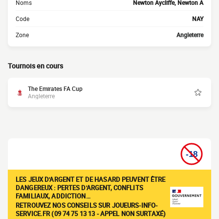
Noms
Newton Aycliffe, Newton A
Code
NAY
Zone
Angleterre
Tournois en cours
The Emirates FA Cup
Angleterre
LES JEUX D'ARGENT ET DE HASARD PEUVENT ÊTRE
DANGEREUX : PERTES D'ARGENT, CONFLITS
FAMILIAUX, ADDICTION…
RETROUVEZ NOS CONSEILS SUR JOUEURS-INFO-
SERVICE.FR (09 74 75 13 13 - APPEL NON SURTAXÉ)