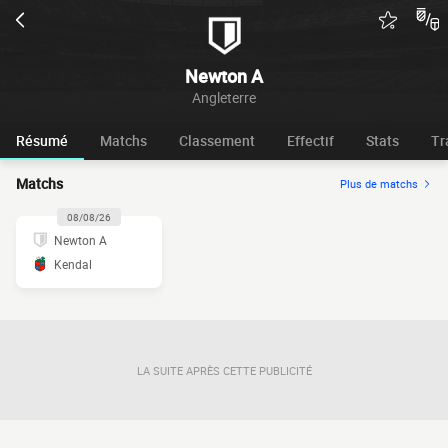
Newton A
Angleterre
Résumé
Matchs
Classement
Effectif
Stats
Tr
Matchs
Plus de matchs
08/08/26
Newton A
Kendal
LA SUITE APRÈS CETTE PUBLICITÉ