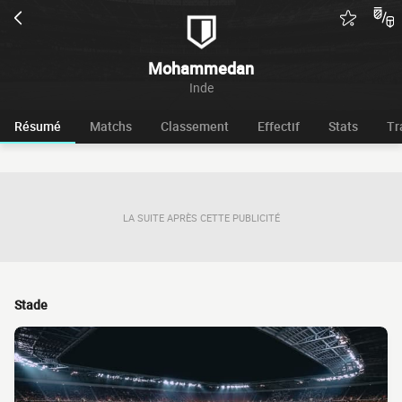
Mohammedan
Inde
Résumé
Matchs
Classement
Effectif
Stats
Tr
LA SUITE APRÈS CETTE PUBLICITÉ
Stade