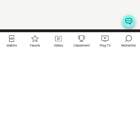
Matchs
Favoris
Vidéos
Classement
Prog TV
Recherche
Liens utiles
Clubs à la une
Tous les matchs
PSG
Matchs en live
Bayern Munich
Derniers résultats
Real Madrid
Matchs à venir
Inter
Match en streaming
Juventus
Contact
Manchester City
Mentions légales
Manchester United
Les amis de Foot Direct
Liverpool
Les guides de Foot Direct