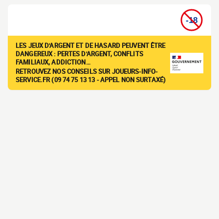
LES JEUX D'ARGENT ET DE HASARD PEUVENT ÊTRE
DANGEREUX : PERTES D'ARGENT, CONFLITS
FAMILIAUX, ADDICTION…
RETROUVEZ NOS CONSEILS SUR JOUEURS-INFO-
SERVICE.FR (09 74 75 13 13 - APPEL NON SURTAXÉ)