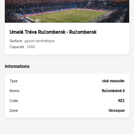
Umelá Tráva Ružomberok - Ružomberok
Surface :
gazon synthétique
Capacité :
1000
Informations
Type
club masculin
Noms
Ružomberok II
Code
RZ2
Zone
Slovaquie