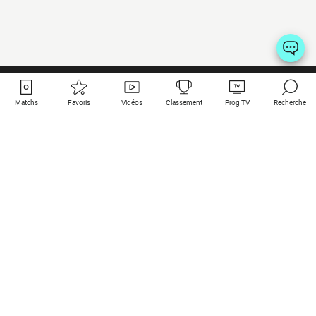
Matchs
Favoris
Vidéos
Classement
Prog TV
Recherche
Liens utiles
Clubs à la une
Tous les matchs
PSG
Matchs en live
Bayern Munich
Derniers résultats
Real Madrid
Matchs à venir
Inter
Match en streaming
Juventus
Contact
Manchester City
Mentions légales
Manchester United
Les amis de Foot Direct
Liverpool
Les guides de Foot Direct