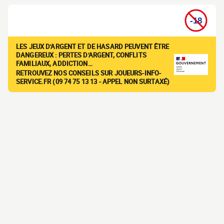
LES JEUX D'ARGENT ET DE HASARD PEUVENT ÊTRE
DANGEREUX : PERTES D'ARGENT, CONFLITS
FAMILIAUX, ADDICTION…
RETROUVEZ NOS CONSEILS SUR JOUEURS-INFO-
SERVICE.FR (09 74 75 13 13 - APPEL NON SURTAXÉ)