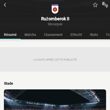
Ružomberok II
Slovaquie
Résumé
Matchs
Classement
Effectif
Stats
Tr
LA SUITE APRÈS CETTE PUBLICITÉ
Stade