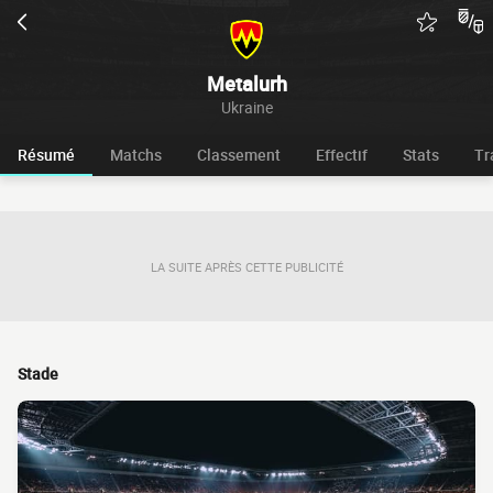
Metalurh
Ukraine
Résumé
Matchs
Classement
Effectif
Stats
Tr
LA SUITE APRÈS CETTE PUBLICITÉ
Stade