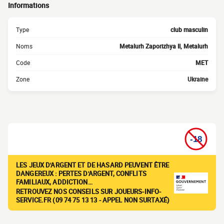
Informations
Type
club masculin
Noms
Metalurh Zaporizhya II, Metalurh
Code
MET
Zone
Ukraine
LES JEUX D'ARGENT ET DE HASARD PEUVENT ÊTRE
DANGEREUX : PERTES D'ARGENT, CONFLITS
FAMILIAUX, ADDICTION…
RETROUVEZ NOS CONSEILS SUR JOUEURS-INFO-
SERVICE.FR (09 74 75 13 13 - APPEL NON SURTAXÉ)